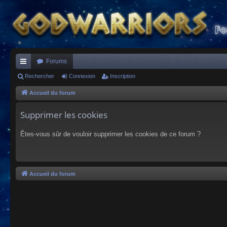
Forums
ac
Rechercher
Connexion
Inscription
co
Accueil du forum
ur
Supprimer les cookies
ci
Êtes-vous sûr de vouloir supprimer les cookies de ce forum ?
s
Accueil du forum