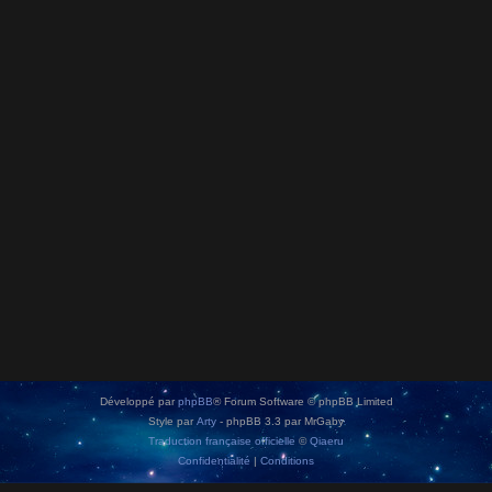
Développé par
phpBB
® Forum Software © phpBB Limited
Style par
Arty
- phpBB 3.3 par MrGaby
Traduction française officielle
©
Qiaeru
Confidentialité
|
Conditions