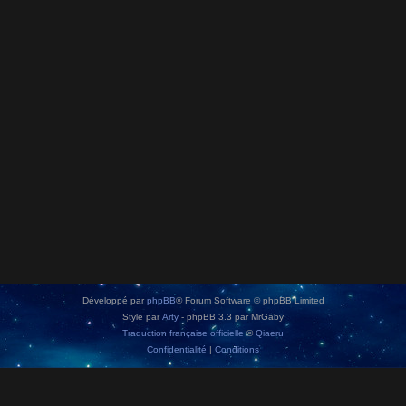
Développé par
phpBB
® Forum Software © phpBB Limited
Style par
Arty
- phpBB 3.3 par MrGaby
Traduction française officielle
©
Qiaeru
Confidentialité
|
Conditions