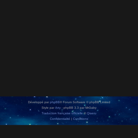
Développé par
phpBB
® Forum Software © phpBB Limited
Style par
Arty
- phpBB 3.3 par MrGaby
Traduction française officielle
©
Qiaeru
Confidentialité
|
Conditions