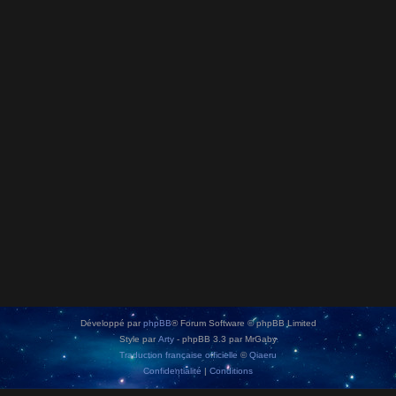
Développé par
phpBB
® Forum Software © phpBB Limited
Style par
Arty
- phpBB 3.3 par MrGaby
Traduction française officielle
©
Qiaeru
Confidentialité
|
Conditions