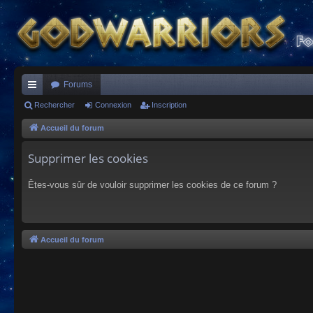
Forums
ac
Rechercher
Connexion
Inscription
co
Accueil du forum
ur
Supprimer les cookies
ci
Êtes-vous sûr de vouloir supprimer les cookies de ce forum ?
s
Accueil du forum