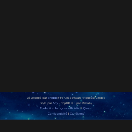
Développé par
phpBB
® Forum Software © phpBB Limited
Style par
Arty
- phpBB 3.3 par MrGaby
Traduction française officielle
©
Qiaeru
Confidentialité
|
Conditions