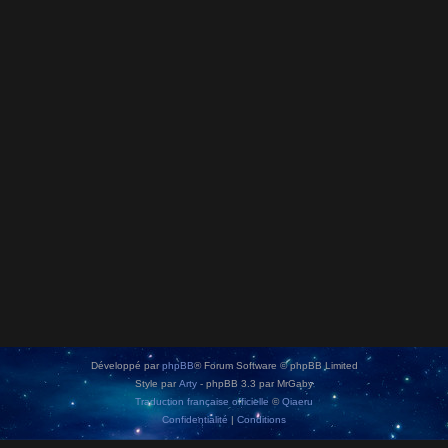
Développé par
phpBB
® Forum Software © phpBB Limited
Style par
Arty
- phpBB 3.3 par MrGaby
Traduction française officielle
©
Qiaeru
Confidentialité
|
Conditions