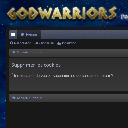
Forums
ac
Rechercher
Connexion
Inscription
co
Accueil du forum
ur
Supprimer les cookies
ci
Êtes-vous sûr de vouloir supprimer les cookies de ce forum ?
s
Accueil du forum