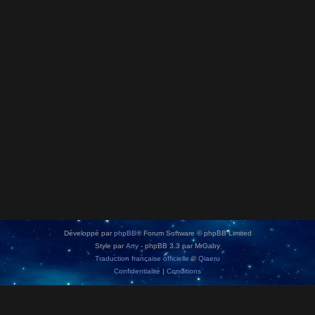
Développé par
phpBB
® Forum Software © phpBB Limited
Style par
Arty
- phpBB 3.3 par MrGaby
Traduction française officielle
©
Qiaeru
Confidentialité
|
Conditions