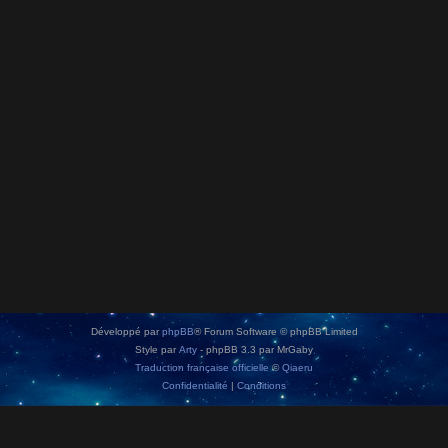
Développé par
phpBB
® Forum Software © phpBB Limited
Style par
Arty
- phpBB 3.3 par MrGaby
Traduction française officielle
©
Qiaeru
Confidentialité
|
Conditions