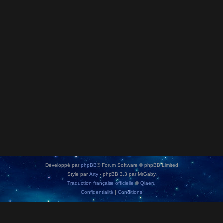
Développé par
phpBB
® Forum Software © phpBB Limited
Style par
Arty
- phpBB 3.3 par MrGaby
Traduction française officielle
©
Qiaeru
Confidentialité
|
Conditions