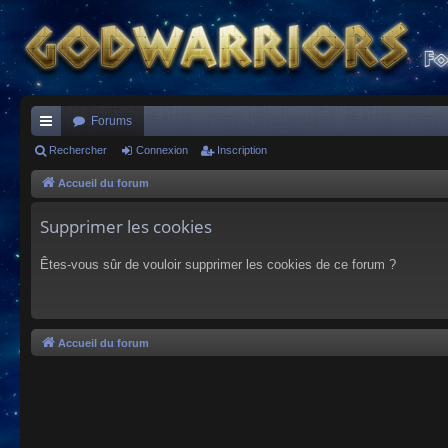
Forums
ac
Rechercher
Connexion
Inscription
co
Accueil du forum
ur
Supprimer les cookies
ci
Êtes-vous sûr de vouloir supprimer les cookies de ce forum ?
s
Accueil du forum