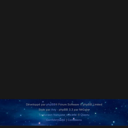
Développé par
phpBB
® Forum Software © phpBB Limited
Style par
Arty
- phpBB 3.3 par MrGaby
Traduction française officielle
©
Qiaeru
Confidentialité
|
Conditions