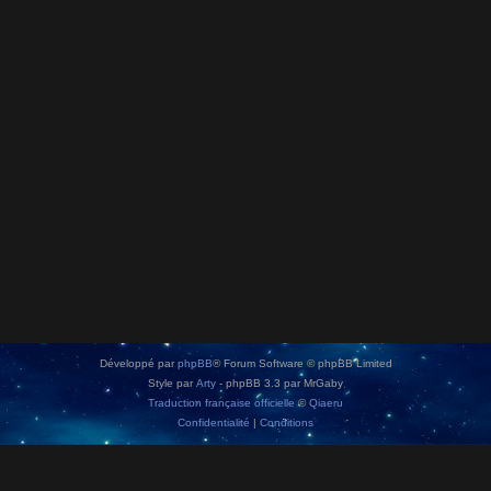
Développé par
phpBB
® Forum Software © phpBB Limited
Style par
Arty
- phpBB 3.3 par MrGaby
Traduction française officielle
©
Qiaeru
Confidentialité
|
Conditions