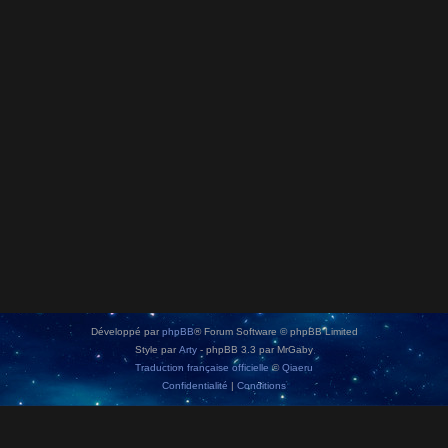
Développé par
phpBB
® Forum Software © phpBB Limited
Style par
Arty
- phpBB 3.3 par MrGaby
Traduction française officielle
©
Qiaeru
Confidentialité
|
Conditions