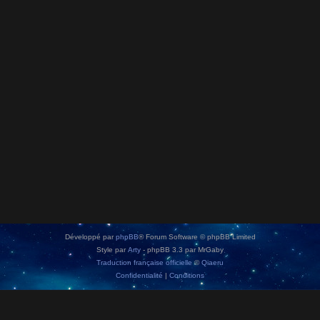
Développé par
phpBB
® Forum Software © phpBB Limited
Style par
Arty
- phpBB 3.3 par MrGaby
Traduction française officielle
©
Qiaeru
Confidentialité
|
Conditions