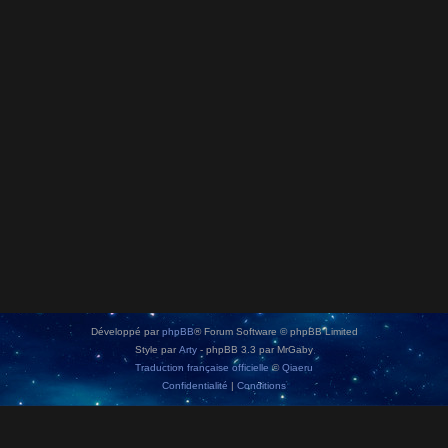
Développé par
phpBB
® Forum Software © phpBB Limited
Style par
Arty
- phpBB 3.3 par MrGaby
Traduction française officielle
©
Qiaeru
Confidentialité
|
Conditions