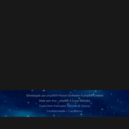
Développé par
phpBB
® Forum Software © phpBB Limited
Style par
Arty
- phpBB 3.3 par MrGaby
Traduction française officielle
©
Qiaeru
Confidentialité
|
Conditions