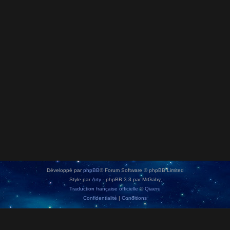
Développé par
phpBB
® Forum Software © phpBB Limited
Style par
Arty
- phpBB 3.3 par MrGaby
Traduction française officielle
©
Qiaeru
Confidentialité
|
Conditions