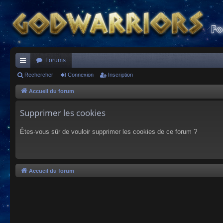
Forums
ac
Rechercher
Connexion
Inscription
co
Accueil du forum
ur
Supprimer les cookies
ci
Êtes-vous sûr de vouloir supprimer les cookies de ce forum ?
s
Accueil du forum