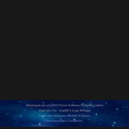
Développé par
phpBB
® Forum Software © phpBB Limited
Style par
Arty
- phpBB 3.3 par MrGaby
Traduction française officielle
©
Qiaeru
Confidentialité
|
Conditions