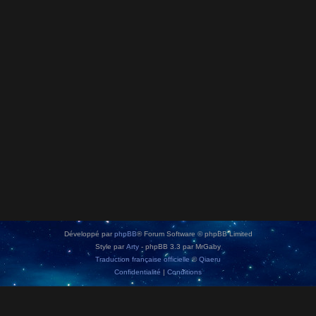
Développé par
phpBB
® Forum Software © phpBB Limited
Style par
Arty
- phpBB 3.3 par MrGaby
Traduction française officielle
©
Qiaeru
Confidentialité
|
Conditions