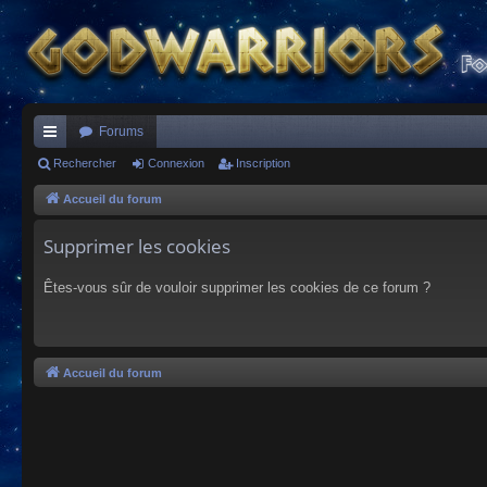
Forums
ac
Rechercher
Connexion
Inscription
co
Accueil du forum
ur
Supprimer les cookies
ci
Êtes-vous sûr de vouloir supprimer les cookies de ce forum ?
s
Accueil du forum