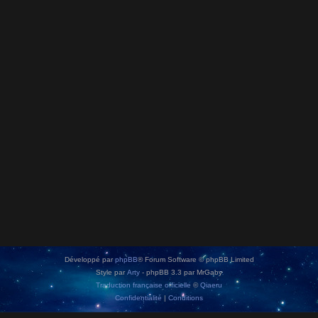
Développé par
phpBB
® Forum Software © phpBB Limited
Style par
Arty
- phpBB 3.3 par MrGaby
Traduction française officielle
©
Qiaeru
Confidentialité
|
Conditions