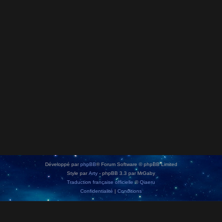
Développé par
phpBB
® Forum Software © phpBB Limited
Style par
Arty
- phpBB 3.3 par MrGaby
Traduction française officielle
©
Qiaeru
Confidentialité
|
Conditions