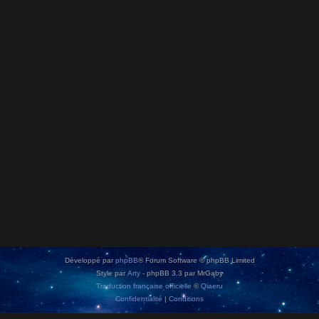
Développé par
phpBB
® Forum Software © phpBB Limited
Style par
Arty
- phpBB 3.3 par MrGaby
Traduction française officielle
©
Qiaeru
Confidentialité
|
Conditions