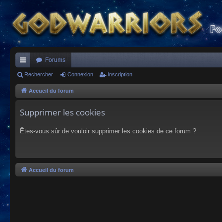
Forums
ac
Rechercher
Connexion
Inscription
co
Accueil du forum
ur
Supprimer les cookies
ci
Êtes-vous sûr de vouloir supprimer les cookies de ce forum ?
s
Accueil du forum