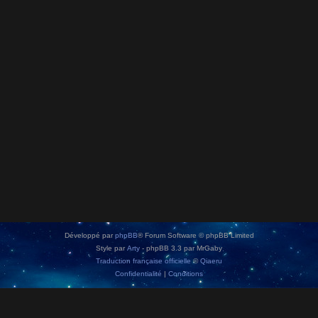
Développé par
phpBB
® Forum Software © phpBB Limited
Style par
Arty
- phpBB 3.3 par MrGaby
Traduction française officielle
©
Qiaeru
Confidentialité
|
Conditions