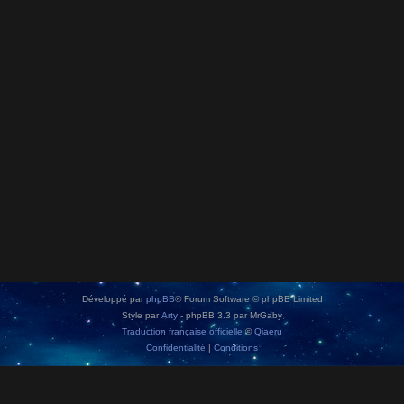
Développé par
phpBB
® Forum Software © phpBB Limited
Style par
Arty
- phpBB 3.3 par MrGaby
Traduction française officielle
©
Qiaeru
Confidentialité
|
Conditions