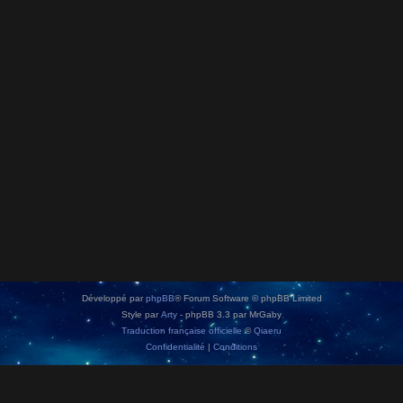
Développé par
phpBB
® Forum Software © phpBB Limited
Style par
Arty
- phpBB 3.3 par MrGaby
Traduction française officielle
©
Qiaeru
Confidentialité
|
Conditions