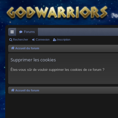
Forums
ac
Rechercher
Connexion
Inscription
co
Accueil du forum
ur
Supprimer les cookies
ci
Êtes-vous sûr de vouloir supprimer les cookies de ce forum ?
s
Accueil du forum