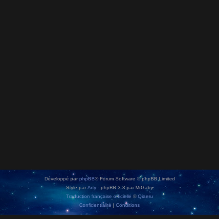
Développé par
phpBB
® Forum Software © phpBB Limited
Style par
Arty
- phpBB 3.3 par MrGaby
Traduction française officielle
©
Qiaeru
Confidentialité
|
Conditions