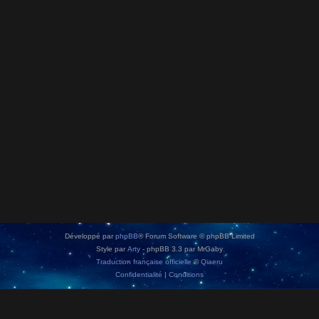
Développé par
phpBB
® Forum Software © phpBB Limited
Style par
Arty
- phpBB 3.3 par MrGaby
Traduction française officielle
©
Qiaeru
Confidentialité
|
Conditions