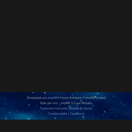
Développé par
phpBB
® Forum Software © phpBB Limited
Style par
Arty
- phpBB 3.3 par MrGaby
Traduction française officielle
©
Qiaeru
Confidentialité
|
Conditions