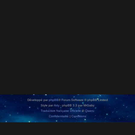
Développé par
phpBB
® Forum Software © phpBB Limited
Style par
Arty
- phpBB 3.3 par MrGaby
Traduction française officielle
©
Qiaeru
Confidentialité
|
Conditions