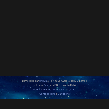
Développé par
phpBB
® Forum Software © phpBB Limited
Style par
Arty
- phpBB 3.3 par MrGaby
Traduction française officielle
©
Qiaeru
Confidentialité
|
Conditions