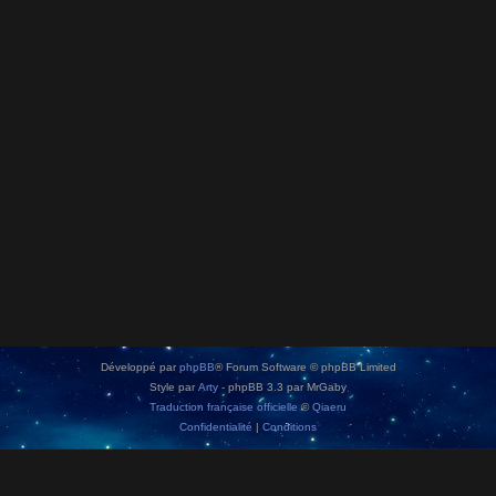
Développé par
phpBB
® Forum Software © phpBB Limited
Style par
Arty
- phpBB 3.3 par MrGaby
Traduction française officielle
©
Qiaeru
Confidentialité
|
Conditions