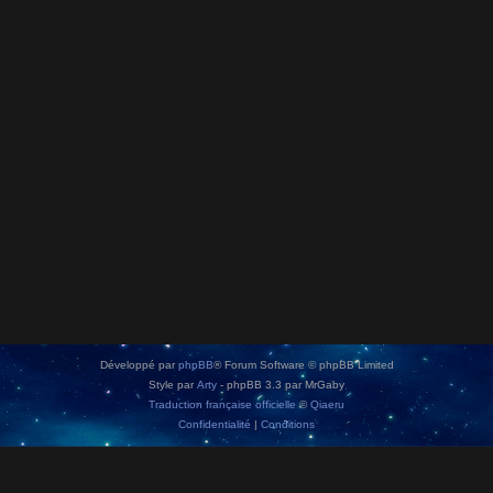
Développé par
phpBB
® Forum Software © phpBB Limited
Style par
Arty
- phpBB 3.3 par MrGaby
Traduction française officielle
©
Qiaeru
Confidentialité
|
Conditions