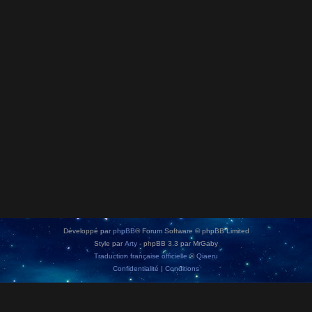
Développé par
phpBB
® Forum Software © phpBB Limited
Style par
Arty
- phpBB 3.3 par MrGaby
Traduction française officielle
©
Qiaeru
Confidentialité
|
Conditions