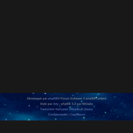
Développé par
phpBB
® Forum Software © phpBB Limited
Style par
Arty
- phpBB 3.3 par MrGaby
Traduction française officielle
©
Qiaeru
Confidentialité
|
Conditions