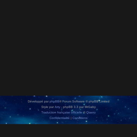
Développé par
phpBB
® Forum Software © phpBB Limited
Style par
Arty
- phpBB 3.3 par MrGaby
Traduction française officielle
©
Qiaeru
Confidentialité
|
Conditions