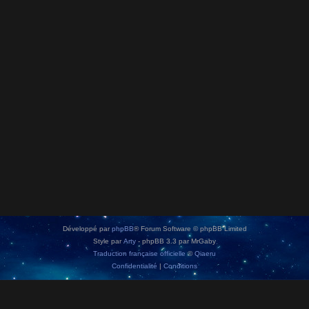
Développé par
phpBB
® Forum Software © phpBB Limited
Style par
Arty
- phpBB 3.3 par MrGaby
Traduction française officielle
©
Qiaeru
Confidentialité
|
Conditions