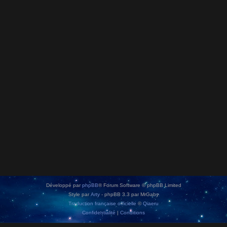
Développé par
phpBB
® Forum Software © phpBB Limited
Style par
Arty
- phpBB 3.3 par MrGaby
Traduction française officielle
©
Qiaeru
Confidentialité
|
Conditions