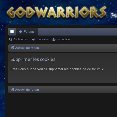
Forums
ac
Rechercher
Connexion
Inscription
co
Accueil du forum
ur
Supprimer les cookies
ci
Êtes-vous sûr de vouloir supprimer les cookies de ce forum ?
s
Accueil du forum