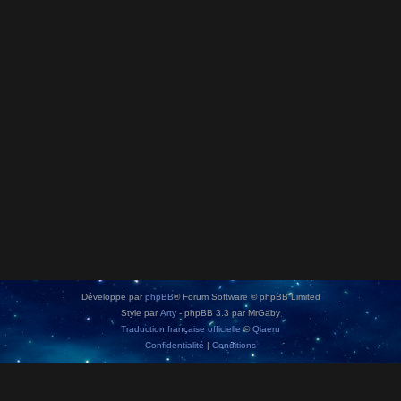
Développé par
phpBB
® Forum Software © phpBB Limited
Style par
Arty
- phpBB 3.3 par MrGaby
Traduction française officielle
©
Qiaeru
Confidentialité
|
Conditions