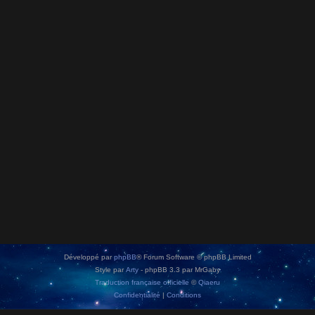
Développé par
phpBB
® Forum Software © phpBB Limited
Style par
Arty
- phpBB 3.3 par MrGaby
Traduction française officielle
©
Qiaeru
Confidentialité
|
Conditions