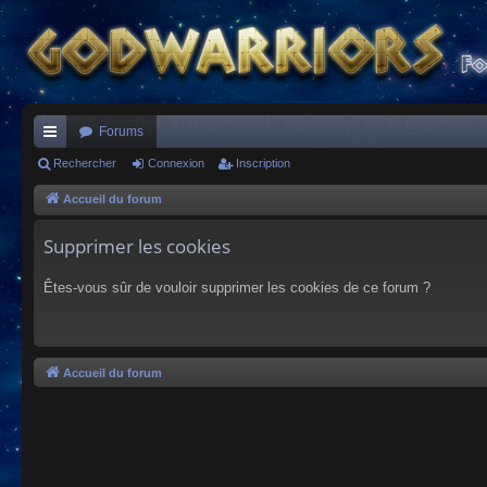
Forums
ac
Rechercher
Connexion
Inscription
co
Accueil du forum
ur
Supprimer les cookies
ci
Êtes-vous sûr de vouloir supprimer les cookies de ce forum ?
s
Accueil du forum