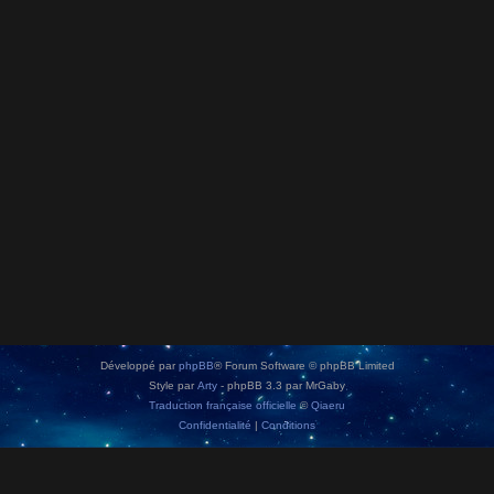
Développé par
phpBB
® Forum Software © phpBB Limited
Style par
Arty
- phpBB 3.3 par MrGaby
Traduction française officielle
©
Qiaeru
Confidentialité
|
Conditions