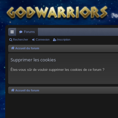
Forums
ac
Rechercher
Connexion
Inscription
co
Accueil du forum
ur
Supprimer les cookies
ci
Êtes-vous sûr de vouloir supprimer les cookies de ce forum ?
s
Accueil du forum