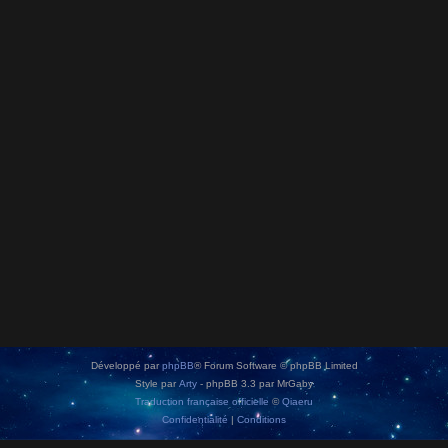
Développé par
phpBB
® Forum Software © phpBB Limited
Style par
Arty
- phpBB 3.3 par MrGaby
Traduction française officielle
©
Qiaeru
Confidentialité
|
Conditions