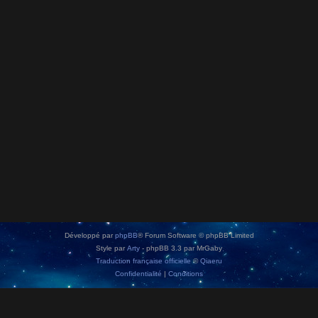
Développé par
phpBB
® Forum Software © phpBB Limited
Style par
Arty
- phpBB 3.3 par MrGaby
Traduction française officielle
©
Qiaeru
Confidentialité
|
Conditions