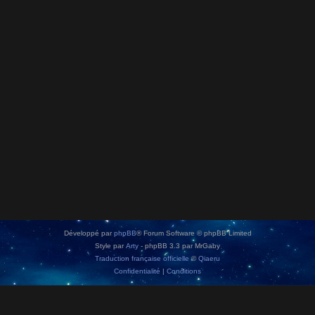
Développé par
phpBB
® Forum Software © phpBB Limited
Style par
Arty
- phpBB 3.3 par MrGaby
Traduction française officielle
©
Qiaeru
Confidentialité
|
Conditions