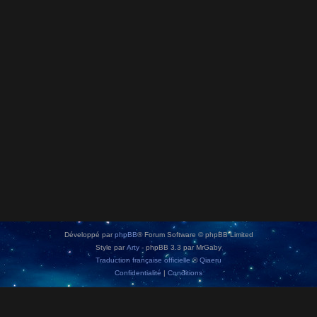
Développé par
phpBB
® Forum Software © phpBB Limited
Style par
Arty
- phpBB 3.3 par MrGaby
Traduction française officielle
©
Qiaeru
Confidentialité
|
Conditions