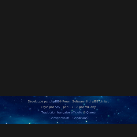
Développé par
phpBB
® Forum Software © phpBB Limited
Style par
Arty
- phpBB 3.3 par MrGaby
Traduction française officielle
©
Qiaeru
Confidentialité
|
Conditions