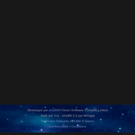
Développé par
phpBB
® Forum Software © phpBB Limited
Style par
Arty
- phpBB 3.3 par MrGaby
Traduction française officielle
©
Qiaeru
Confidentialité
|
Conditions