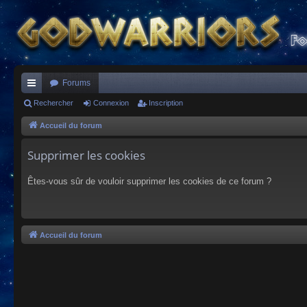
Forums
ac
Rechercher
Connexion
Inscription
co
Accueil du forum
ur
Supprimer les cookies
ci
Êtes-vous sûr de vouloir supprimer les cookies de ce forum ?
s
Accueil du forum