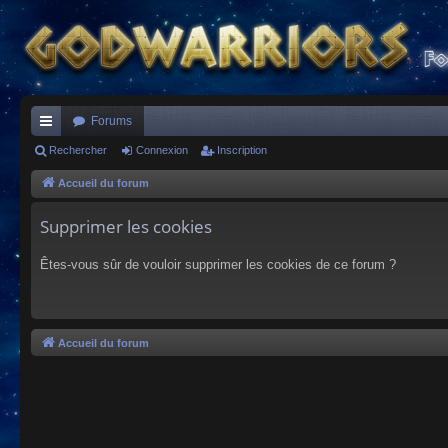
Forums
ac
Rechercher
Connexion
Inscription
co
Accueil du forum
ur
Supprimer les cookies
ci
Êtes-vous sûr de vouloir supprimer les cookies de ce forum ?
s
Accueil du forum