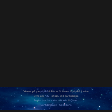
Développé par
phpBB
® Forum Software © phpBB Limited
Style par
Arty
- phpBB 3.3 par MrGaby
Traduction française officielle
©
Qiaeru
Confidentialité
|
Conditions