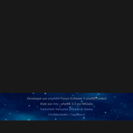
Développé par
phpBB
® Forum Software © phpBB Limited
Style par
Arty
- phpBB 3.3 par MrGaby
Traduction française officielle
©
Qiaeru
Confidentialité
|
Conditions