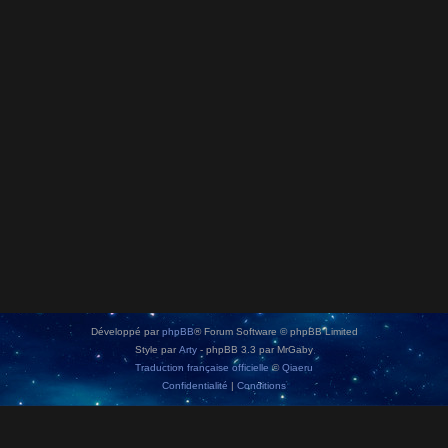
Développé par
phpBB
® Forum Software © phpBB Limited
Style par
Arty
- phpBB 3.3 par MrGaby
Traduction française officielle
©
Qiaeru
Confidentialité
|
Conditions