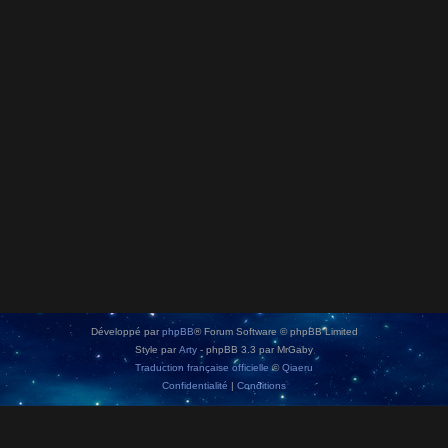
Développé par
phpBB
® Forum Software © phpBB Limited
Style par
Arty
- phpBB 3.3 par MrGaby
Traduction française officielle
©
Qiaeru
Confidentialité
|
Conditions