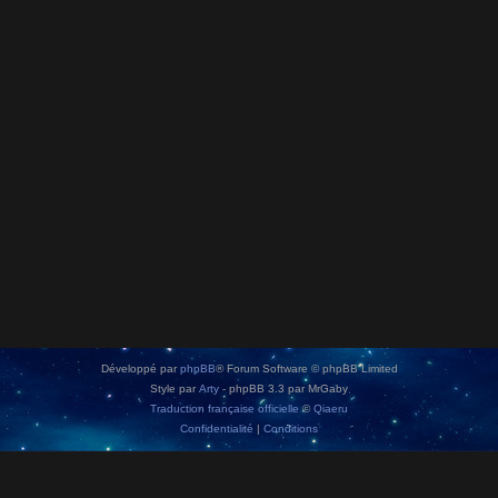
Développé par
phpBB
® Forum Software © phpBB Limited
Style par
Arty
- phpBB 3.3 par MrGaby
Traduction française officielle
©
Qiaeru
Confidentialité
|
Conditions